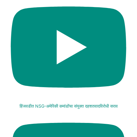
हिंजवडीत NSG-अमेरिकी कमांडोंचा संयुक्त दहशतवादविरोधी सराव