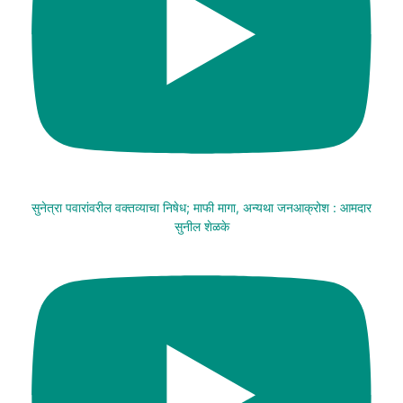
सुनेत्रा पवारांवरील वक्तव्याचा निषेध; माफी मागा, अन्यथा जनआक्रोश : आमदार
सुनील शेळके