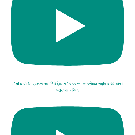
मोशी बायोगॅस प्रकल्पाच्या निविदेवर गंभीर प्रश्न; नगरसेवक संदीप वाघेरे यांची
पत्रकार परिषद