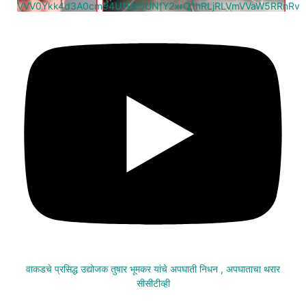
VVV0Ykk4d3A0cm94U1VaQUNfY2xrQ1hRLjRLVmVVaW5RRnRv
वाकडचे प्रसिद्ध उद्योजक तुषार भूमकर यांचे अपघाती निधन , अपघाताचा थरार
सीसीटीव्ही