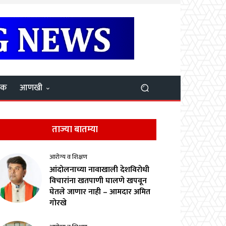
यक
आणखी
ताज्या बातम्या
आरोग्य व शिक्षण
आंदोलनाच्या नावाखाली देशविरोधी
विचारांना खतपाणी घालणे खपवून
घेतले जाणार नाही – आमदार अमित
गोरखे