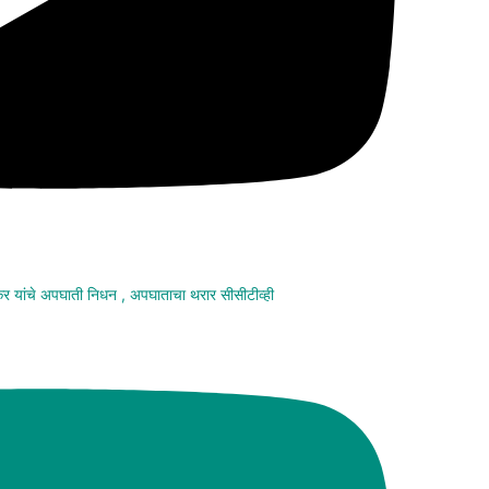
मकर यांचे अपघाती निधन , अपघाताचा थरार सीसीटीव्ही