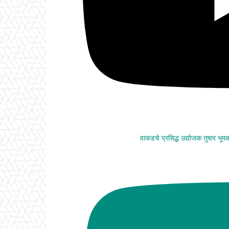
वाकडचे प्रसिद्ध उद्योजक तुषार भू