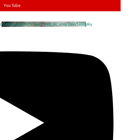
You Tube
cm94U1VaQUNfY2xrQ1hRLjRLVmVVaW5RRnRv