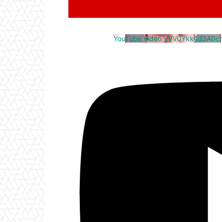
YouTube Video VVV0Ykk4d3A0