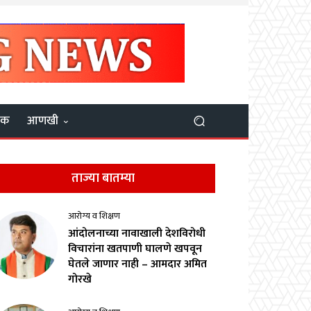
यक
आणखी
ताज्या बातम्या
आरोग्य व शिक्षण
आंदोलनाच्या नावाखाली देशविरोधी
विचारांना खतपाणी घालणे खपवून
घेतले जाणार नाही – आमदार अमित
गोरखे