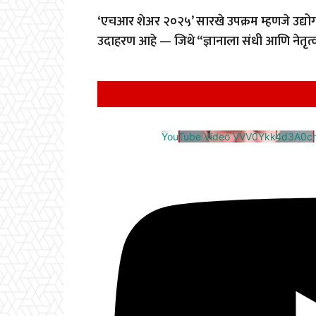
‘एचआर शेअर २०२५’ सारखे उपक्रम म्हणजे उद्योग
उदाहरण आहे — जिथे “ज्ञानाला संधी आणि नेतृत्वा
YouTube Video VVV0Ykk4d3A0