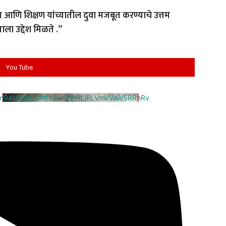
 आणि शिक्षण यांच्यातील दुवा मजबूत करण्याचे उत्तम
ला उद्देश मिळते .”
You Tube
cm94U1VaQUNfY2xrQ1hRLjRLVmVVaW5RRnRv