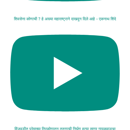
शिवसेना कोणाची ? हे अख्या महाराष्ट्राने दाखवून दिले आहे - एकनाथ शिंदे
हिंजवडीत प्रेमाच्या त्रिकोणातून तरुणाची निर्घृण हत्या,सागर गायकवाडचा