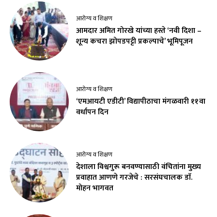
आरोग्य व शिक्षण
आमदार अमित गोरखे यांच्या हस्ते ‘नवी दिशा –
शून्य कचरा झोपडपट्टी प्रकल्पाचे’ भूमिपूजन
आरोग्य व शिक्षण
‘एमआयटी एडीटी’ विद्यापीठाचा मंगळवारी ११वा
वर्धापन दिन
आरोग्य व शिक्षण
देशाला विश्वगुरू बनवण्यासाठी वंचितांना मुख्य
प्रवाहात आणणे गरजेचे : सरसंघचालक डाॅ.
मोहन भागवत