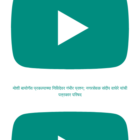
मोशी बायोगॅस प्रकल्पाच्या निविदेवर गंभीर प्रश्न; नगरसेवक संदीप वाघेरे यांची
पत्रकार परिषद