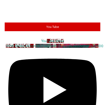
You Tube
YouTube Video
VVV0Ykk4d3A0cm94U1VaQUNfY2xrQ1hRLmh5N0hsRVJNREI0