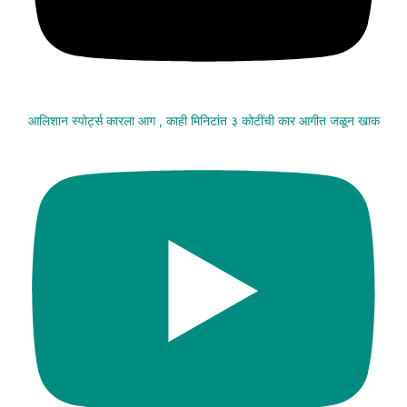
आलिशान स्पोर्ट्स कारला आग , काही मिनिटांत ३ कोटींची कार आगीत जळून खाक