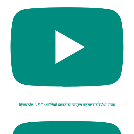
हिंजवडीत NSG-अमेरिकी कमांडोंचा संयुक्त दहशतवादविरोधी सराव