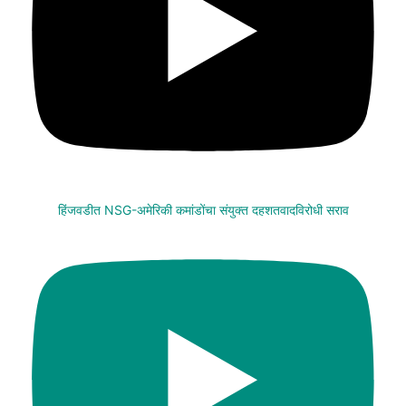
हिंजवडीत NSG-अमेरिकी कमांडोंचा संयुक्त दहशतवादविरोधी सराव