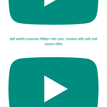
मोशी बायोगॅस प्रकल्पाच्या निविदेवर गंभीर प्रश्न; नगरसेवक संदीप वाघेरे यांची
पत्रकार परिषद