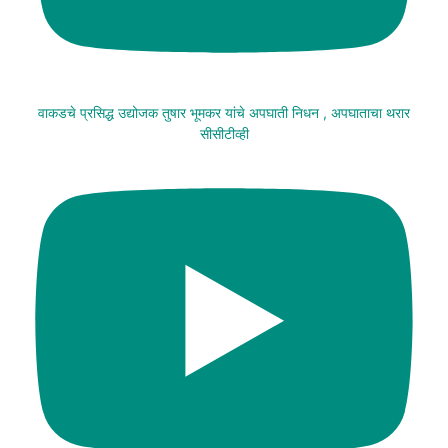
वाकडचे प्रसिद्ध उद्योजक तुषार भूमकर यांचे अपघाती निधन , अपघाताचा थरार
सीसीटीव्ही