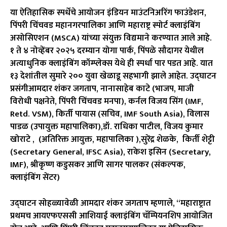
या ऐतिहासिक स्पर्धेचे आयोजन इंडियन माउंटनिअरिंग फाउंडेशन,
पिंपरी चिंचवड महानगरपालिका आणि महाराष्ट्र स्पोर्ट क्लाइंबिंग
असोसिएशन (MSCA) यांच्या संयुक्त विद्यमाने करण्यात आले आहे.
१ ते ४ नोव्हेंबर २०२५ दरम्यान योगा पार्क, पिंपळे सौदागर येथील
अत्याधुनिक क्लाइंबिंग कॉम्प्लेक्स येथे ही स्पर्धा पार पडत आहे. यात
१३ देशांतील सुमारे २०० युवा खेळाडू सहभागी झाले आहेत. उद्घाटन
प्रसंगीआमदार शंकर जगताप, नानासाहेब काटे (भाजप, माजी
विरोधी पक्षनेते, पिंपरी चिंचवड मनपा), कर्नल विजय सिंग (IMF,
Retd. VSM), किर्ती पायास (सचिव, IMF South Asia), विलास
पाडळ (उपायुक्त महापालिका),डॉ. राधिका पाटील, विजय कुमार
खोराटे , (अतिरिक्त आयुक्त, महापालिका ),सुरेंद्र शेळके, किर्ती शेट्टी
(Secretary General, IFSC Asia), राकेश इसिन (Secretary,
IMF), श्रीकृष्ण कडुसकर आणि सागर पालकर (संकल्पक,
क्लाइंबिंग सेंटर)
उद्घाटन सोहळ्यावेळी आमदार शंकर जगताप म्हणाले, “महाराष्ट्रात
प्रथमच आयएफएससी आशियाई क्लाइंबिंग चॅम्पियनशिप आयोजित