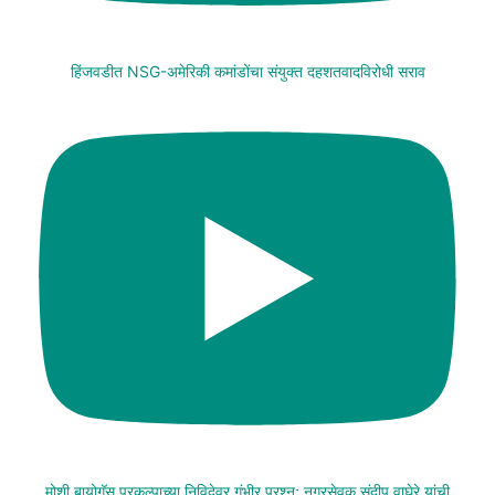
हिंजवडीत NSG-अमेरिकी कमांडोंचा संयुक्त दहशतवादविरोधी सराव
मोशी बायोगॅस प्रकल्पाच्या निविदेवर गंभीर प्रश्न; नगरसेवक संदीप वाघेरे यांची