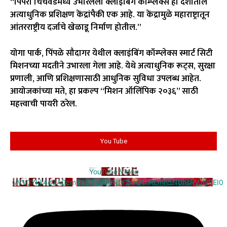
“पिंपरी चिंचवडमध्ये उभारलेला क्लाइंबिंग कॉम्प्लेक्स हा देशातील
अत्याधुनिक प्रशिक्षण केंद्रांपैकी एक आहे. या केंद्रामुळे महाराष्ट्रातून
आंतरराष्ट्रीय दर्जाचे खेळाडू निर्माण होतील.”
योगा पार्क, पिंपळे सौदागर येथील क्लाइंबिंग कॉम्प्लेक्स स्मार्ट सिटी
मिशनच्या मदतीने उभारला गेला आहे. येथे अत्याधुनिक रूट्स, सुरक्षा
प्रणाली, आणि प्रशिक्षणासाठी आधुनिक सुविधा उपलब्ध आहेत.
आयोजकांच्या मते, हा प्रकल्प “मिशन ऑलिंपिक २०३६” साठी
महत्त्वाची पायरी ठरेल.
You Tube
YouTube Video
VVV0Ykk4d3A0cm94U1VaQUNfY2xrQ1hRLmh5N0hsRVJNREI0