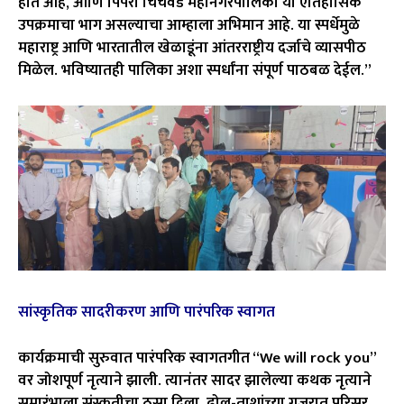
होत आहे, आणि पिंपरी चिंचवड महानगरपालिका या ऐतिहासिक
उपक्रमाचा भाग असल्याचा आम्हाला अभिमान आहे. या स्पर्धेमुळे
महाराष्ट्र आणि भारतातील खेळाडूंना आंतरराष्ट्रीय दर्जाचे व्यासपीठ
मिळेल. भविष्यातही पालिका अशा स्पर्धांना संपूर्ण पाठबळ देईल.”
सांस्कृतिक सादरीकरण आणि पारंपरिक स्वागत
कार्यक्रमाची सुरुवात पारंपरिक स्वागतगीत “We will rock you”
वर जोशपूर्ण नृत्याने झाली. त्यानंतर सादर झालेल्या कथक नृत्याने
समारंभाला संस्कृतीचा ठसा दिला. ढोल-ताशांच्या गजरात परिसर