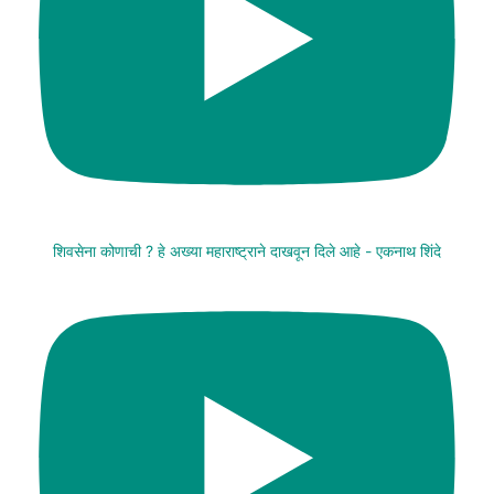
शिवसेना कोणाची ? हे अख्या महाराष्ट्राने दाखवून दिले आहे - एकनाथ शिंदे