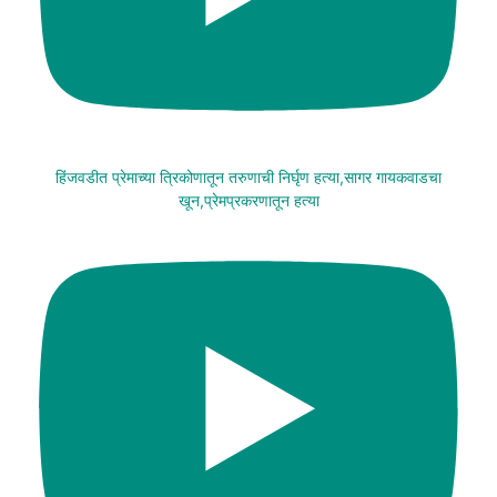
हिंजवडीत प्रेमाच्या त्रिकोणातून तरुणाची निर्घृण हत्या,सागर गायकवाडचा
खून,प्रेमप्रकरणातून हत्या