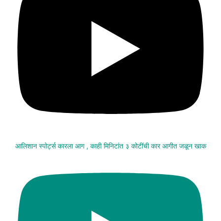
आलिशान स्पोर्ट्स कारला आग , काही मिनिटांत ३ कोटींची कार आगीत जळून खाक