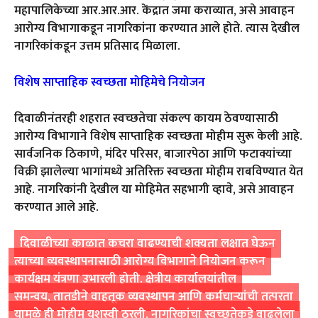
महापालिकेच्या आर.आर.आर. केंद्रात जमा कराव्यात
,
असे आवाहन
आरोग्य विभागाकडून नागरिकांना करण्यात आले होते. त्यास देखील
नागरिकांकडून उत्तम प्रतिसाद मिळाला.
विशेष साप्ताहिक स्वच्छता मोहिमेचे नियोजन
दिवाळीनंतरही शहरात स्वच्छतेचा संकल्प कायम ठेवण्यासाठी
आरोग्य विभागाने विशेष साप्ताहिक स्वच्छता मोहीम सुरू केली आहे.
सार्वजनिक ठिकाणे
,
मंदिर परिसर
,
बाजारपेठा आणि फटाक्यांच्या
विक्री झालेल्या भागांमध्ये अतिरिक्त स्वच्छता मोहीम राबविण्यात येत
आहे. नागरिकांनी देखील या मोहिमेत सहभागी व्हावे
,
असे आवाहन
करण्यात आले आहे.
दिवाळीच्या काळात कचरा वाढण्याची शक्यता लक्षात घेऊन
त्याच्या व्यवस्थापनासाठी आरोग्य विभागाने नियोजन करून
कार्यक्षम यंत्रणा उभारली होती. क्षेत्रीय कार्यालयांतील
समन्वय
,
तातडीने वाहतूक व्यवस्थापन आणि कर्मचाऱ्यांची तत्परता
यामुळे ही मोहीम यशस्वी ठरली. नागरिकांचा स्वच्छतेकडे वाढलेला