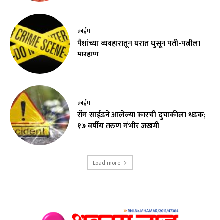
क्राईम
पैशांच्या व्यवहारातून घरात घुसून पती-पत्नीला
मारहाण
क्राईम
रॉंग साईडने आलेल्या कारची दुचाकीला धडक;
१७ वर्षीय तरुण गंभीर जखमी
Load more