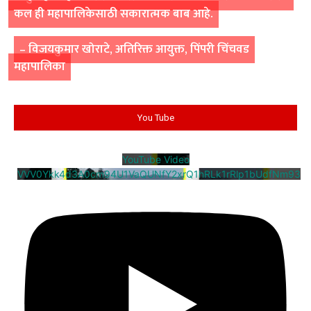
कल ही महापालिकेसाठी सकारात्मक बाब आहे.
–
विजयकुमार खोराटे
,
अतिरिक्त आयुक्त
,
पिंपरी चिंचवड
महापालिका
You Tube
YouTube Video
VVV0Ykk4d3A0cm94U1VaQUNfY2xrQ1hRLk1rRlp1bUdfNm93