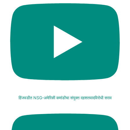
हिंजवडीत NSG-अमेरिकी कमांडोंचा संयुक्त दहशतवादविरोधी सराव