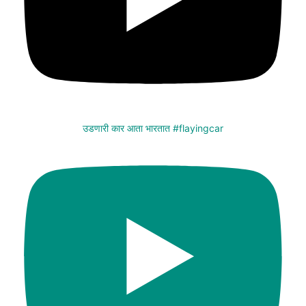
उडणारी कार आता भारतात #flayingcar