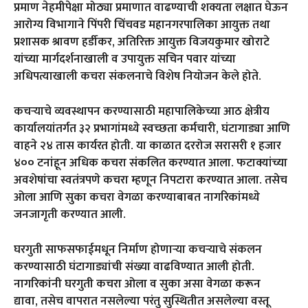
प्रमाण नेहमीपेक्षा मोठ्या प्रमाणात वाढण्याची शक्यता लक्षात घेऊन
आरोग्य विभागाने पिंपरी चिंचवड महानगरपालिका आयुक्त तथा
प्रशासक श्रावण हर्डीकर
,
अतिरिक्त आयुक्त विजयकुमार खोराटे
यांच्या मार्गदर्शनाखाली व उपायुक्त सचिन पवार यांच्या
अधिपत्याखाली कचरा संकलनाचे विशेष नियोजन केले होते.
कचऱ्याचे व्यवस्थापन करण्यासाठी महापालिकेच्या आठ क्षेत्रीय
कार्यालयांतर्गत ३२ प्रभागांमध्ये स्वच्छता कर्मचारी
,
घंटागाड्या आणि
वाहने २४ तास कार्यरत होती. या काळात दररोज सरासरी १ हजार
४०० टनांहून अधिक कचरा संकलित करण्यात आला. फटाक्यांच्या
अवशेषांचा स्वतंत्रपणे कचरा म्हणून निपटारा करण्यात आला. तसेच
ओला आणि सुका कचरा वेगळा करण्याबाबत नागरिकांमध्ये
जनजागृती करण्यात आली.
घरगुती साफसफाईमधून निर्माण होणाऱ्या कचऱ्याचे संकलन
करण्यासाठी घंटागाड्यांची संख्या वाढविण्यात आली होती.
नागरिकांनी घरगुती कचरा ओला व सुका असा वेगळा करून
द्यावा
,
तसेच वापरात नसलेल्या परंतु सुस्थितीत असलेल्या वस्तू