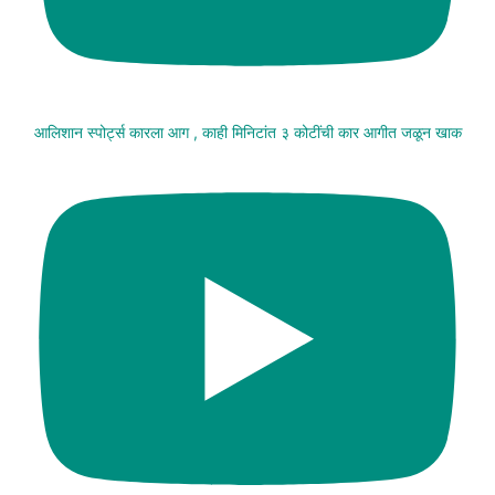
आलिशान स्पोर्ट्स कारला आग , काही मिनिटांत ३ कोटींची कार आगीत जळून खाक