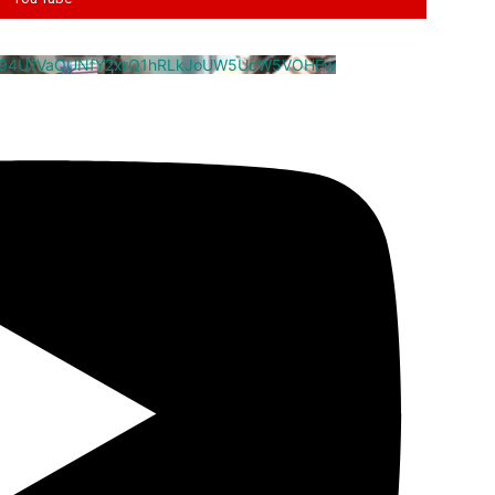
cm94U1VaQUNfY2xrQ1hRLkJoUW5UcW5VOHEw