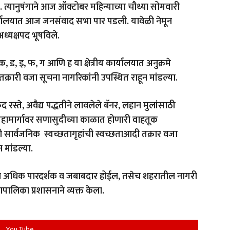
्यानुषंगाने आज ऑक्टोबर महिन्याच्या चौथ्या सोमवारी
र्यालयात आज जनसंवाद सभा पार पडली. यावेळी नेमून
ध्यक्षपद भूषविले.
क
,
ड
,
इ
,
फ
,
ग आणि ह या क्षेत्रीय कार्यालयात अनुक्रमे
रारी वजा सूचना नागरिकांनी उपस्थित राहून मांडल्या.
ंद रस्ते
,
अवैद्य पद्धतीने लावलेले बॅनर
,
लहान मुलांसाठी
ीय महामार्गावर सणासुदीच्या काळात होणारी वाहतूक
रुस्ती सार्वजनिक स्वच्छतागृहांची स्वच्छताआदी तक्रार वजा
 मांडल्या.
ासन अधिक पारदर्शक व जबाबदार होईल
,
तसेच शहरातील नागरी
पालिका प्रशासनाने व्यक्त केला.
You Tube