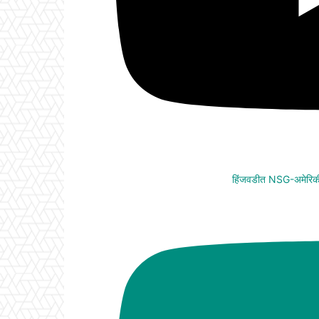
हिंजवडीत NSG-अमेरिकी 