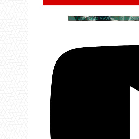
YouTube Video VVV0Ykk4d3A0