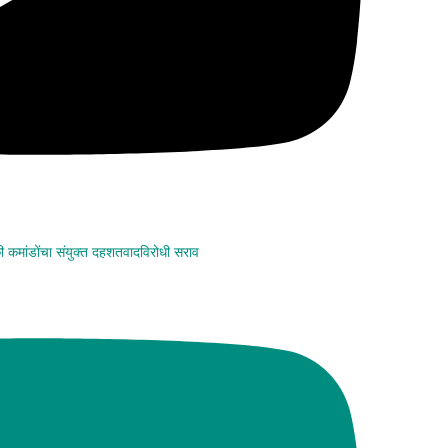
कमांडोंचा संयुक्त दहशतवादविरोधी सराव