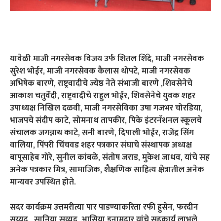
यावेळी माजी नगरसेवक विजय उर्फ शितल शिंदे, माजी नगरसेवक
सुरेश भोईर, माजी नगरसेवक कैलास थोपटे, माजी नगरसेवक
अभिषेक बारणे, राष्ट्रवादीचे ज्येष्ठ नेते संभाजी बारणे ,शिवसेनेचे
आकाश चतुर्वेदी, राष्ट्रवादीचे राहुल भोईर, शिवसेनेचे युवक शहर
उपाध्यक्ष निखिल दळवी, माजी नगरसेविका उषा गजभर चोरडिया,
भाजपचे संदीप काटे, सोमनाथ तापकीर, पिके इंटरनॅशनल स्कूलचे
संचालक जगन्नाथ काटे, सनी बारणे, दिपाली भोईर, राजेंद्र सिंग
वालिया, पिंपरी चिंचवड शहर पत्रकार संघाचे संस्थापक अध्यक्ष
बापूसाहेब गोरे, सुनील कांबळे, संतोष जराड, मुकेश जाधव, यांचे सह
अनेक पत्रकार मित्र, सामाजिक, शैक्षणिक साहित्य क्षेत्रातील अनेक
मान्यवर उपस्थित होते.
सदर कार्यक्रम उत्तमरीत्या पार पाडण्याकरिता रफी हुसेन, फरदीन
सय्यद , सानिया सय्यद, आसिया इनामदार यांचे सहकार्य लाभले.