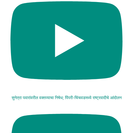
सुनेत्रा पवारांवरील वक्तव्याचा निषेध; पिंपरी-चिंचवडमध्ये राष्ट्रवादीचे आंदोलन