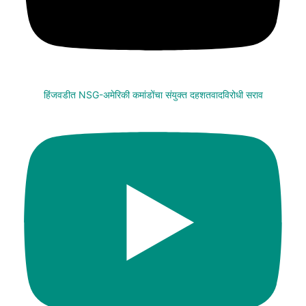
हिंजवडीत NSG-अमेरिकी कमांडोंचा संयुक्त दहशतवादविरोधी सराव