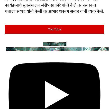
कार्यक्रमाचे सूत्रसंचालन संदीप साकोरे यांनी केले तर प्रस्तावना
गजाला सय्यद यांनी केली तर आभार शबनम सय्यद यांनी व्यक्त केले.
You Tube
YouTube Video
VVV0Ykk4d3A0cm94U1VaQUNfY2xrQ1hRLkJoUW5UcW5VOHE