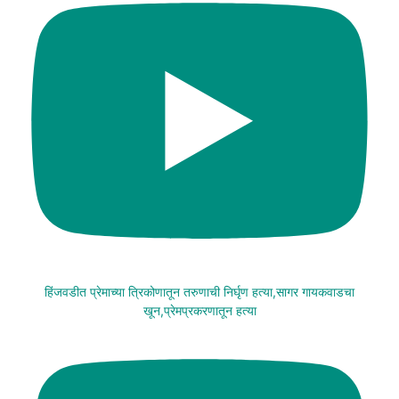
हिंजवडीत प्रेमाच्या त्रिकोणातून तरुणाची निर्घृण हत्या,सागर गायकवाडचा
खून,प्रेमप्रकरणातून हत्या