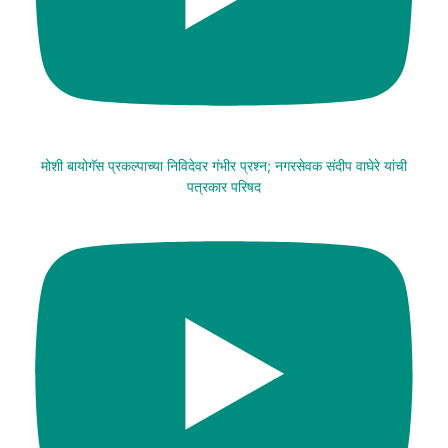
मोशी बायोगॅस प्रकल्पाच्या निविदेवर गंभीर प्रश्न; नगरसेवक संदीप वाघेरे यांची
पत्रकार परिषद