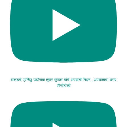
वाकडचे प्रसिद्ध उद्योजक तुषार भूमकर यांचे अपघाती निधन , अपघाताचा थरार
सीसीटीव्ही