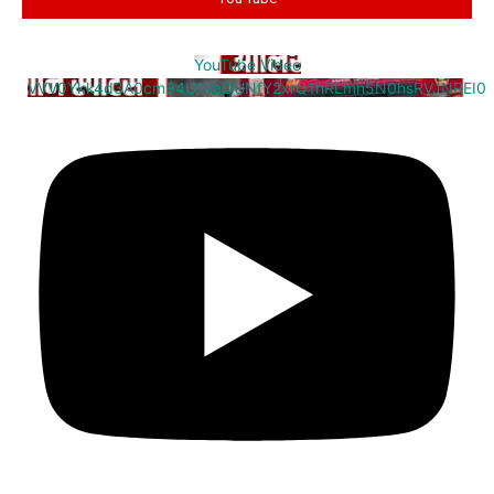
YouTube Video
VVV0Ykk4d3A0cm94U1VaQUNfY2xrQ1hRLmh5N0hsRVJNREI0