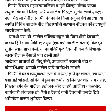
पिंपरी चिंचवड महानगरपालिका व पुणे जिल्हा परिषद यांच्या
संयुक्त विद्यमाने जिल्हा स्तरीय शालेय पिस्तूल शुटींग स्पर्धा २०२५-
२६ चिखली येथील स्वामी विवेकानंद क्रिडा संकुल येथे झाल्या. या
स्पर्धेत विविध शाळांमधील विद्यार्थ्यांनी सहभाग नोंदवत कौशल्यपूर्ण
सादरीकरण केले.
यामध्ये एस. बी. पाटील पब्लिक स्कूल ची विद्यार्थीनी देवयानी
कवळे हिने ४०० पैकी ३५२ गुण (१७ वर्षा खालील गटात) मिळवून
तृतीय स्थान प्राप्त केले. या कामगिरीमुळे देवयानी कवळे विभागीय
स्तरावरील स्पर्धेसाठी पात्र ठरली आहे.
शाळेच्या प्राचार्या डॉ. बिंदू सैनी, उपप्राचार्या पद्मावती बंडा व
क्रीडाशिक्षक, धनाजी पाटील यांचे मार्गदर्शन लाभले.
पिंपरी चिंचवड एज्युकेशन ट्रस्ट चे अध्यक्ष ज्ञानेश्वर लांडगे, उपाध्यक्षा
पद्माताई भोसले, सचिव विठ्ठल काळभोर, खजिनदार शांताराम गराडे,
विश्वस्त हर्षवर्धन पाटील, उद्योजक नरेंद्र लांडगे, अजिंक्य काळभोर,
कार्यकारी संचालक डॉ. गिरीश देसाई यांनी देवयानी कवळे हिचे
अभिनंदन करून शुभेच्छा दिल्या.
You Tube