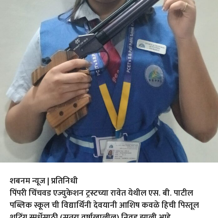
शबनम न्यूज | प्रतिनिधी
पिंपरी चिंचवड एज्युकेशन ट्रस्टच्या रावेत येथील एस. बी. पाटील
पब्लिक स्कूल ची विद्यार्थिनी देवयानी आशिष कवळे हिची पिस्तूल
शूटिंग स्पर्धेसाठी (सतरा वर्षाखालील) निवड झाली आहे.