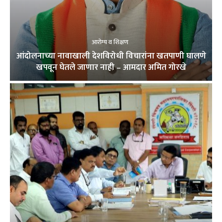
आरोग्य व शिक्षण
आंदोलनाच्या नावाखाली देशविरोधी विचारांना खतपाणी घालणे
खपवून घेतले जाणार नाही – आमदार अमित गोरखे