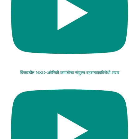
हिंजवडीत NSG-अमेरिकी कमांडोंचा संयुक्त दहशतवादविरोधी सराव